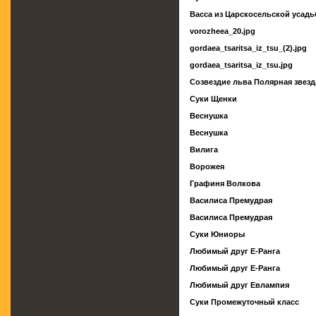
Васса из Царскосельской усад
vorozheea_20.jpg
gordaea_tsaritsa_iz_tsu_(2).jpg
gordaea_tsaritsa_iz_tsu.jpg
Созвездие льва Полярная звезд
Суки Щенки
Веснушка
Веснушка
Вилига
Ворожея
Графиня Волкова
Василиса Премудрая
Василиса Премудрая
Суки Юниоры
Любимый друг Е-Ранга
Любимый друг Е-Ранга
Любимый друг Евлампия
Суки Промежуточный класс