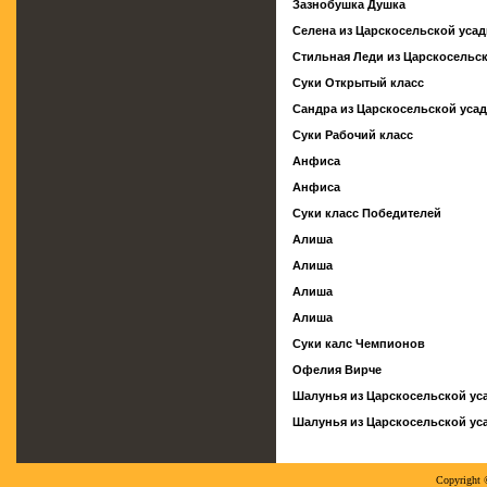
Зазнобушка Душка
Селена из Царскосельской уса
Стильная Леди из Царскосельс
Суки Открытый класс
Сандра из Царскосельской уса
Суки Рабочий класс
Анфиса
Анфиса
Суки класс Победителей
Алиша
Алиша
Алиша
Алиша
Суки калс Чемпионов
Офелия Вирче
Шалунья из Царскосельской у
Шалунья из Царскосельской у
Copyright