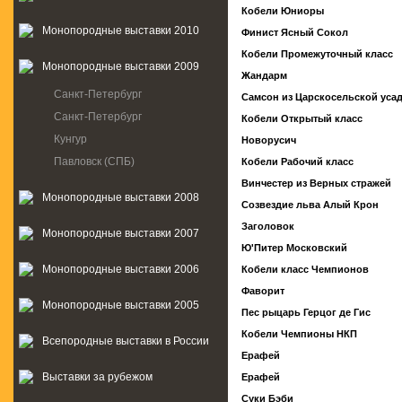
Кобели Юниоры
Монопородные выставки 2010
Финист Ясный Сокол
Кобели Промежуточный класс
Монопородные выставки 2009
Жандарм
Санкт-Петербург
Самсон из Царскосельской уса
Санкт-Петербург
Кобели Открытый класс
Кунгур
Новорусич
Павловск (СПБ)
Кобели Рабочий класс
Винчестер из Верных стражей
Монопородные выставки 2008
Созвездие льва Алый Крон
Заголовок
Монопородные выставки 2007
Ю'Питер Московский
Монопородные выставки 2006
Кобели класс Чемпионов
Фаворит
Монопородные выставки 2005
Пес рыцарь Герцог де Гис
Кобели Чемпионы НКП
Всепородные выставки в России
Ерафей
Выставки за рубежом
Ерафей
Суки Бэби